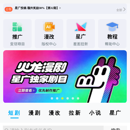
星广投稿 额外奖励30%【第32期】>
公告
全部
短剧
漫剧
漫改
拉新
小说
星广