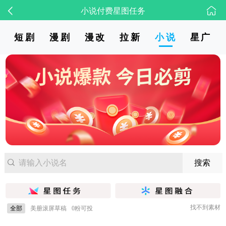
小说付费星图任务
短剧
漫剧
漫改
拉新
小说
星广
找不到素材
全部
美册滚屏草稿
0粉可投