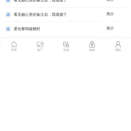
看见她心里的备注后，我退婚了
简介
看见她心里的备注后，我退婚了
简介
爱在黎明破晓时
.
简介
爱在黎明破晓时
首页
推广
活动
收益
我的
简介
明月问我归何处
简介
明月问我归何处
简介
爱似流沙逝
简介
爱似流沙逝
简介
风带走的不止七年
简介
风带走的不止七年